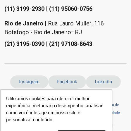
(11) 3199-2930 | (11) 95060-0756
Rio de Janeiro
| Rua Lauro Muller, 116
Botafogo - Rio de Janeiro–RJ
(21) 3195-0390 | (21) 97108-8643
Instagram
Facebook
LinkedIn
YouTube
Utilizamos cookies para oferecer melhor
Formulário de Exercício de Direito do
Envie Seu
Política de
experiência, melhorar o desempenho, analisar
Titular
Currículo
Privacidade
como você interage em nosso site e
personalizar conteúdo.
© 2025 - RealtyCorp, Todos os Direitos Reservados.|