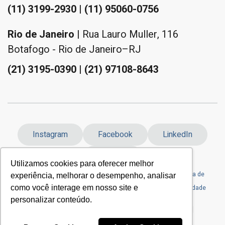
(11) 3199-2930 | (11) 95060-0756
Rio de Janeiro
| Rua Lauro Muller, 116
Botafogo - Rio de Janeiro–RJ
(21) 3195-0390 | (21) 97108-8643
Instagram
Facebook
LinkedIn
YouTube
Utilizamos cookies para oferecer melhor
Formulário de Exercício de Direito do
Envie Seu
Política de
experiência, melhorar o desempenho, analisar
Titular
Currículo
Privacidade
como você interage em nosso site e
personalizar conteúdo.
© 2025 - RealtyCorp, Todos os Direitos Reservados.|
19.259.018/0001-30 | CRECI: 25548 J